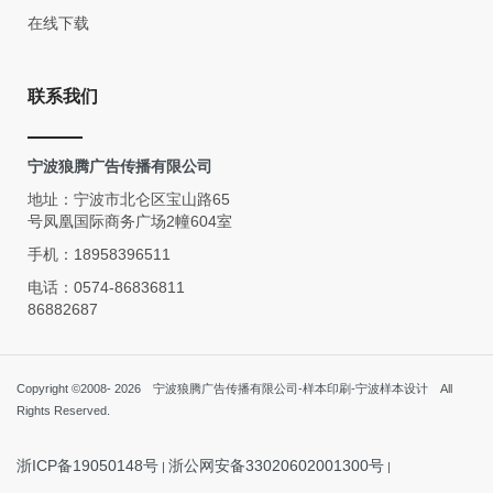
在线下载
联系我们
宁波狼腾广告传播有限公司
地址：宁波市北仑区宝山路65
号凤凰国际商务广场2幢604室
手机：18958396511
电话：0574-86836811
86882687
传真：0574-86882687
邮箱：cnzqq520@163.com
Copyright ©2008- 2026 宁波狼腾广告传播有限公司-样本印刷-宁波样本设计 All
网址：www.nblangteng.cn
Rights Reserved.
浙ICP备19050148号
浙公网安备33020602001300号
|
|